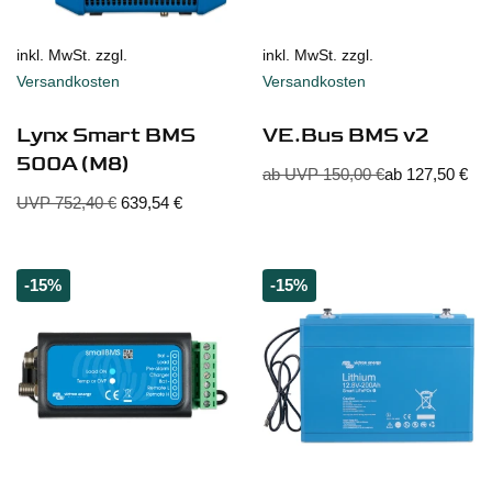
inkl. MwSt. zzgl.
inkl. MwSt. zzgl.
Versandkosten
Versandkosten
Lynx Smart BMS
VE.Bus BMS v2
500A (M8)
ab UVP
150,00
€
ab
127,50
€
UVP
752,40
€
639,54
€
-15%
-15%