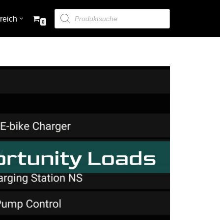
reich
0
Zubehör
Bedienpaneele & Monitoring
Digital Switching
DC-Verteilung & Sicherungen
Zubehör
Kabel
Transferschalter
Merchandising