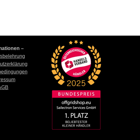
mationen –
fsbelehrung
utzerklärung
bedingungen
ressum
AGB