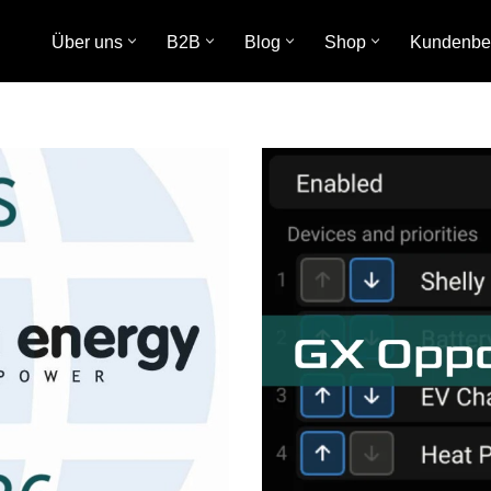
Über uns
B2B
Blog
Shop
Kundenbe
atteriesysteme
Photovoltaik
erien
Komplettpakete
stromverteiler
Solar-Laderegler
ePO4 BMS
Solarmodule
erie-Überwachung
MPPT-Wechselrichter-
Ladegeräte
erie-Schutz
Solar Home Systems
DC – Wandler