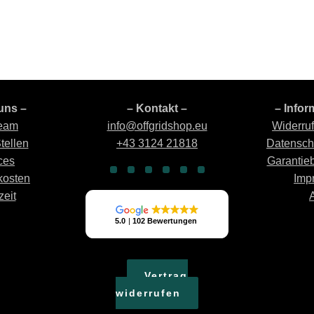
uns –
– Kontakt –
– Infor
eam
info@offgridshop.eu
Widerru
tellen
+43 3124 21818
Datensch
ces
Garantie
kosten
Imp
zeit
Vertrag
widerrufen