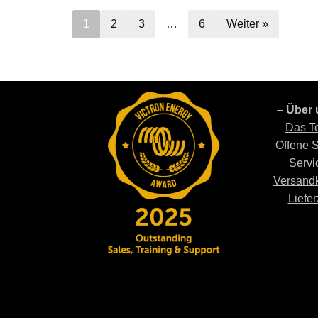
1
2
3
…
6
Weiter »
– Über 
Das T
Offene S
Servi
Versand
Liefer