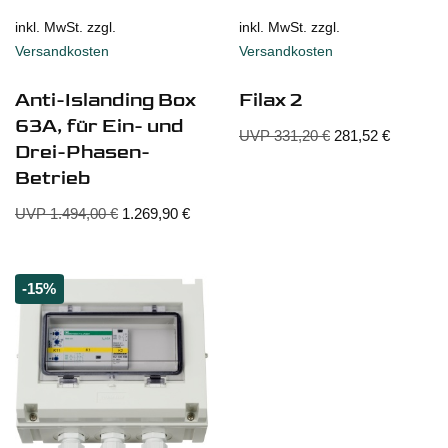
inkl. MwSt. zzgl.
inkl. MwSt. zzgl.
Versandkosten
Versandkosten
Anti-Islanding Box
Filax 2
63A, für Ein- und
UVP
331,20
€
281,52
€
Drei-Phasen-
Betrieb
UVP
1.494,00
€
1.269,90
€
-15%