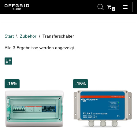
0
Zum
Inhalt
springen
Start
\
Zubehör
\
Transferschalter
Alle 3 Ergebnisse werden angezeigt
-15%
-15%