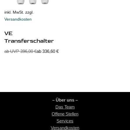
inkl. MwSt. zzgl.
Versandkosten
VE
Transferschalter
ab UVP
396,00
€
ab
336,60
€
– Über uns –
Das Team
Offene Stellen
Services
Versandkosten