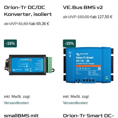
Orion-Tr DC/DC
VE.Bus BMS v2
Konverter, isoliert
ab UVP
150,00
€
ab
127,50
€
ab UVP
81,60
€
ab
69,36
€
-15%
-15%
inkl. MwSt. zzgl.
inkl. MwSt. zzgl.
Versandkosten
Versandkosten
smallBMS mit
Orion-Tr Smart DC-