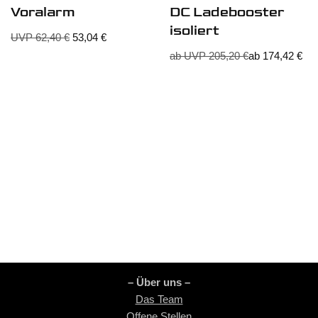
Voralarm
DC Ladebooster
isoliert
UVP
62,40
€
53,04
€
ab UVP
205,20
€
ab
174,42
€
– Über uns –
Das Team
Offene Stellen