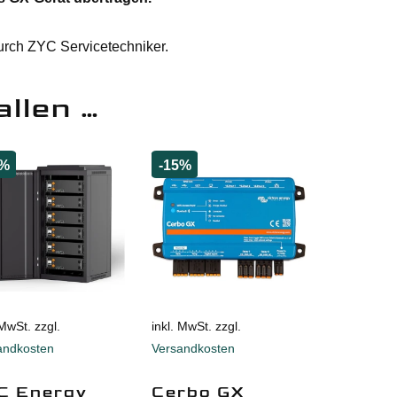
urch ZYC Servicetechniker.
allen …
3%
-15%
 MwSt. zzgl.
inkl. MwSt. zzgl.
andkosten
Versandkosten
C Energy
Cerbo GX