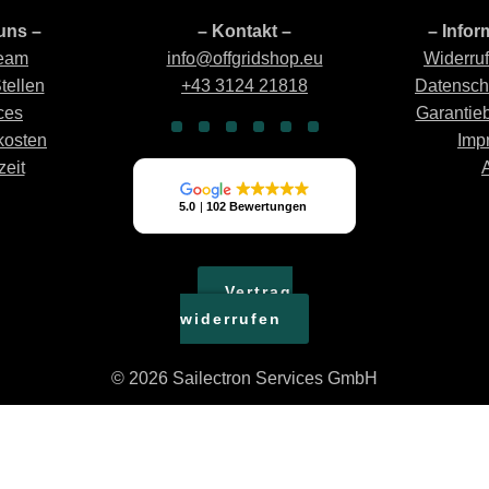
uns –
– Kontakt –
– Infor
eam
info@offgridshop.eu
Widerru
tellen
+43 3124 21818
Datensch
ces
Garantie
kosten
Imp
zeit
Vertrag
widerrufen
© 2026 Sailectron Services GmbH