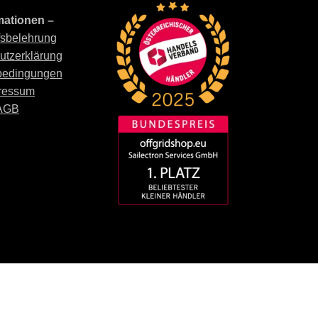
mationen –
fsbelehrung
utzerklärung
bedingungen
ressum
AGB