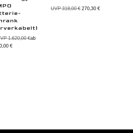
MPO
UVP
318,00
€
270,30
€
tterie-
hrank
orverkabelt)
UVP
1.620,00
€
ab
0,00
€