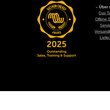
– Über 
Das T
Offene S
Servi
Versand
Liefer