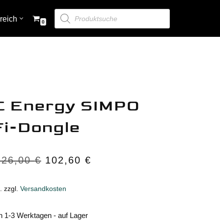
reich
0
Zubehör
Bedienpaneele & Monitoring
Digital Switching
C Energy SIMPO
i-Dongle
DC-Verteilung & Sicherungen
Zubehör
126,00
€
102,60
€
Kabel
Transferschalter
.
zzgl.
Versandkosten
Merchandising
n 1-3 Werktagen - auf Lager