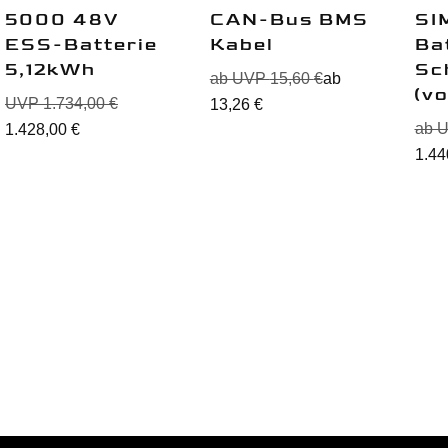
5000 48V
CAN-Bus BMS
SI
ESS-Batterie
Kabel
Ba
5,12kWh
Sc
ab UVP
15,60
€
ab
(v
UVP
1.734,00
€
13,26
€
ab 
1.428,00
€
1.44