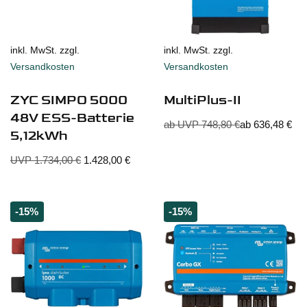
inkl. MwSt. zzgl.
inkl. MwSt. zzgl.
Versandkosten
Versandkosten
ZYC SIMPO 5000
MultiPlus-II
48V ESS-Batterie
ab UVP
748,80
€
ab
636,48
€
5,12kWh
UVP
1.734,00
€
1.428,00
€
-15%
-15%