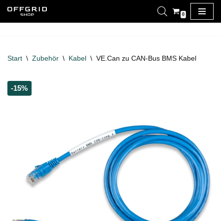
0
Zum
Inhalt
springen
Start
\
Zubehör
\
Kabel
\
VE.Can zu CAN-Bus BMS Kabel
-15%