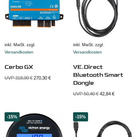
inkl. MwSt. zzgl.
inkl. MwSt. zzgl.
Versandkosten
Versandkosten
Cerbo GX
VE.Direct
Bluetooth Smart
UVP
318,00
€
270,30
€
Dongle
UVP
50,40
€
42,84
€
-15%
-15%