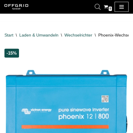
0
Zum
Inhalt
springen
Start
\
Laden & Umwandeln
\
Wechselrichter
\
Phoenix-Wechselri
-15%