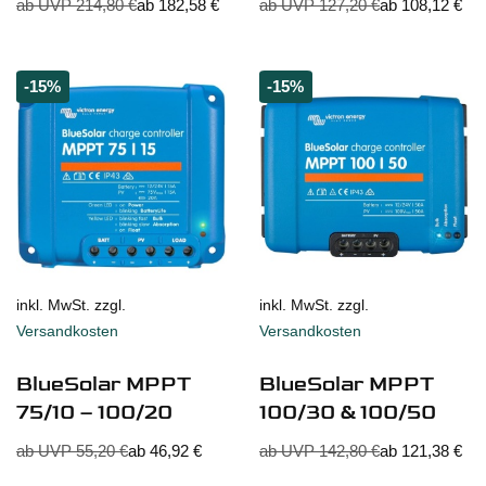
ab UVP
214,80
€
ab
182,58
€
ab UVP
127,20
€
ab
108,12
€
-15%
-15%
inkl. MwSt. zzgl.
inkl. MwSt. zzgl.
Versandkosten
Versandkosten
BlueSolar MPPT
BlueSolar MPPT
75/10 – 100/20
100/30 & 100/50
ab UVP
55,20
€
ab
46,92
€
ab UVP
142,80
€
ab
121,38
€