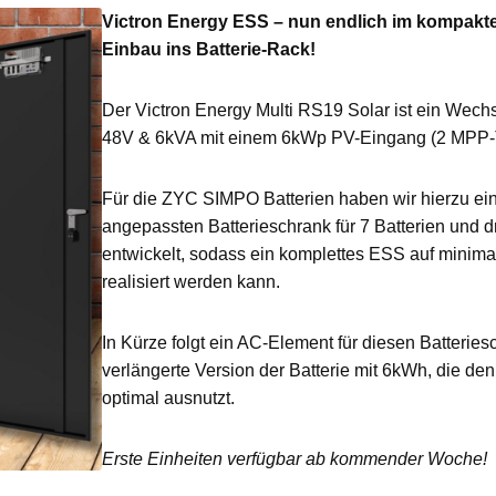
Victron Energy ESS – nun endlich im kompakte
Einbau ins Batterie-Rack!
Der Victron Energy Multi RS19 Solar ist ein Wechs
48V & 6kVA mit einem 6kWp PV-Eingang (2 MPP-T
Für die ZYC SIMPO Batterien haben wir hierzu ei
angepassten Batterieschrank für 7 Batterien und d
entwickelt, sodass ein komplettes ESS auf minima
realisiert werden kann.
In Kürze folgt ein AC-Element für diesen Batterie
verlängerte Version der Batterie mit 6kWh, die d
optimal ausnutzt.
Erste Einheiten verfügbar ab kommender Woche!