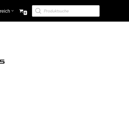
reich
0
Zubehör
Bedienpaneele & Monitoring
s
Digital Switching
DC-Verteilung & Sicherungen
Zubehör
Kabel
Transferschalter
Merchandising