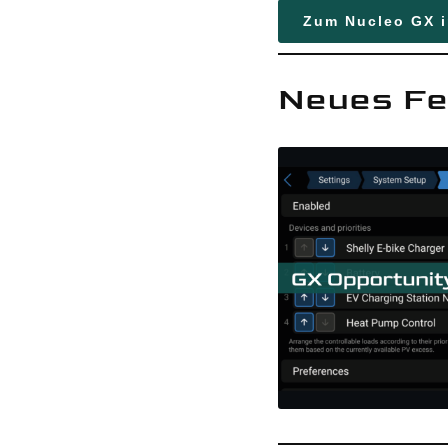
Zum Nucleo GX 
Neues Fe