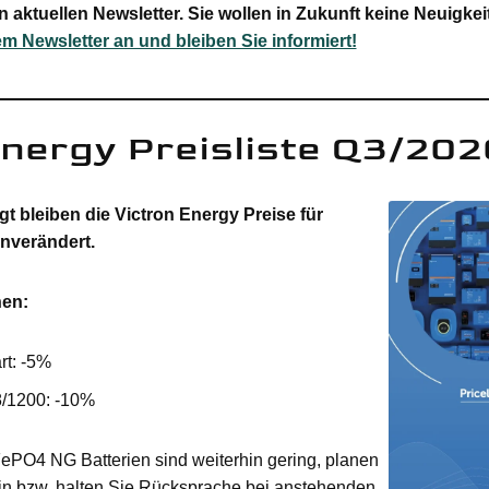
n aktuellen Newsletter. Sie wollen in Zukunft keine Neuigk
em Newsletter an und bleiben Sie informiert!
Energy Preisliste Q3/202
t bleiben die Victron Energy Preise für
unverändert.
nen:
rt: -5%
8/1200: -10%
ePO4 NG Batterien sind weiterhin gering, planen
ein bzw. halten Sie Rücksprache bei anstehenden