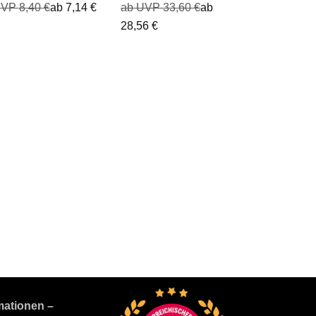
UVP
8,40
€
ab
7,14
€
ab UVP
33,60
€
ab
28,56
€
mationen –