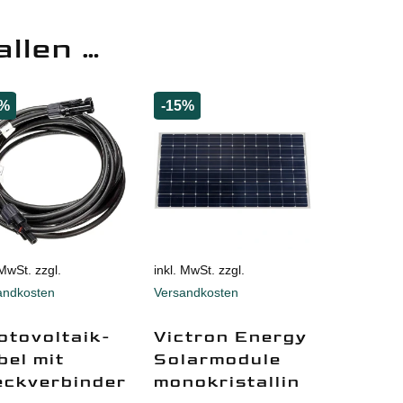
allen …
5%
-15%
 MwSt. zzgl.
inkl. MwSt. zzgl.
andkosten
Versandkosten
otovoltaik-
Victron Energy
bel mit
Solarmodule
eckverbinder
monokristallin