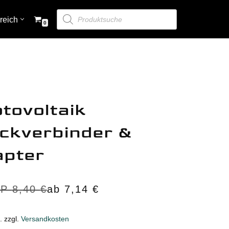
reich
0
Zubehör
Bedienpaneele & Monitoring
Digital Switching
tovoltaik
ckverbinder &
DC-Verteilung & Sicherungen
apter
Zubehör
Kabel
VP
8,40
€
ab
7,14
€
Transferschalter
.
zzgl.
Versandkosten
Merchandising