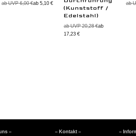
Durchführung
ab UVP
6,00
€
ab
5,10
€
ab 
(Kunststoff /
Edelstahl)
ab UVP
20,28
€
ab
17,23
€
uns –
– Kontakt –
– Infor