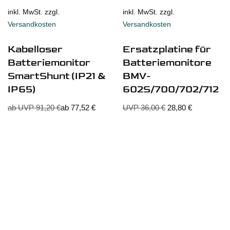
inkl. MwSt. zzgl.
inkl. MwSt. zzgl.
Versandkosten
Versandkosten
Kabelloser
Ersatzplatine für
Batteriemonitor
Batteriemonitore
SmartShunt (IP21 &
BMV-
IP65)
602S/700/702/712
ab UVP
91,20
€
ab
77,52
€
UVP
36,00
€
28,80
€