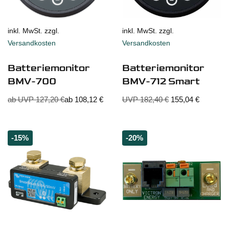
inkl. MwSt. zzgl.
inkl. MwSt. zzgl.
Versandkosten
Versandkosten
Batteriemonitor
Batteriemonitor
BMV-700
BMV-712 Smart
ab UVP
127,20
€
ab
108,12
€
UVP
182,40
€
155,04
€
-15%
-20%