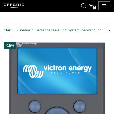
0
Zum
Inhalt
springen
Start
\
Zubehör
\
Bedienpaneele und Systemüberwachung
\
Colo
-15%