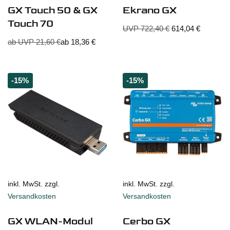
GX Touch 50 & GX
Ekrano GX
Touch 70
UVP
722,40
€
614,04
€
ab UVP
21,60
€
ab
18,36
€
-15%
-15%
inkl. MwSt. zzgl.
inkl. MwSt. zzgl.
Versandkosten
Versandkosten
GX WLAN-Modul
Cerbo GX