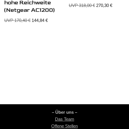
hohe Reichweite
UVP
318,00
€
270,30
€
(Netgear AC1200)
UVP
170,40
€
144,84
€
– Über uns –
Das Team
Offene Stellen