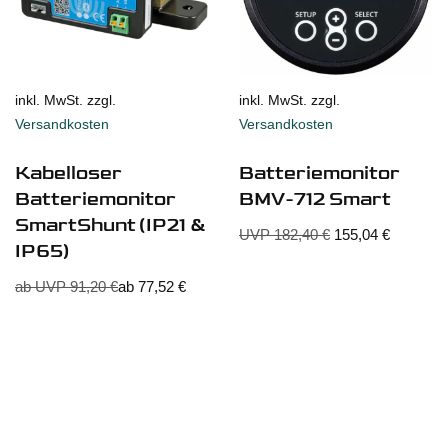
inkl. MwSt. zzgl.
inkl. MwSt. zzgl.
Versandkosten
Versandkosten
Kabelloser
Batteriemonitor
Batteriemonitor
BMV-712 Smart
SmartShunt (IP21 &
UVP
182,40
€
155,04
€
IP65)
ab UVP
91,20
€
ab
77,52
€