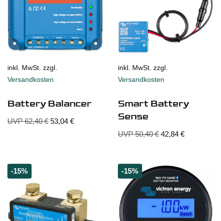
inkl. MwSt. zzgl.
inkl. MwSt. zzgl.
Versandkosten
Versandkosten
Battery Balancer
Smart Battery
Sense
UVP
62,40
€
53,04
€
UVP
50,40
€
42,84
€
-15%
-15%