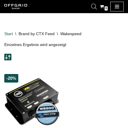
0
Zum
Inhalt
springen
Start
\
Brand by CTX Feed
\
Wakespeed
Einzelnes Ergebnis wird angezeigt
-20%