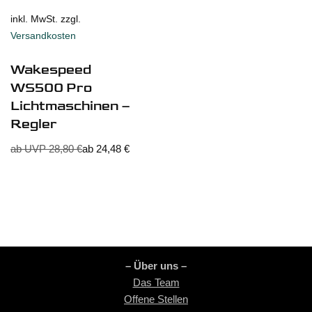
inkl. MwSt. zzgl.
Versandkosten
Wakespeed
WS500 Pro
Lichtmaschinen –
Regler
ab UVP
28,80
€
ab
24,48
€
– Über uns –
Das Team
Offene Stellen