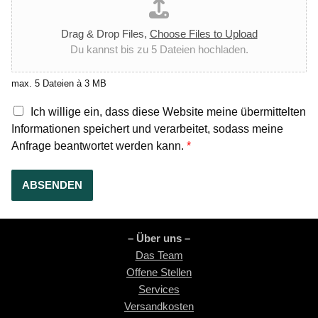
B
e
w
Drag & Drop Files,
Choose Files to Upload
e
Du kannst bis zu 5 Dateien hochladen.
r
b
max. 5 Dateien à 3 MB
u
n
D
Ich willige ein, dass diese Website meine übermittelten
g
S
Informationen speichert und verarbeitet, sodass meine
u
G
Anfrage beantwortet werden kann.
*
n
V
s
O
-
ABSENDEN
E
i
n
v
– Über uns –
e
Das Team
r
Offene Stellen
s
Services
t
Versandkosten
ä