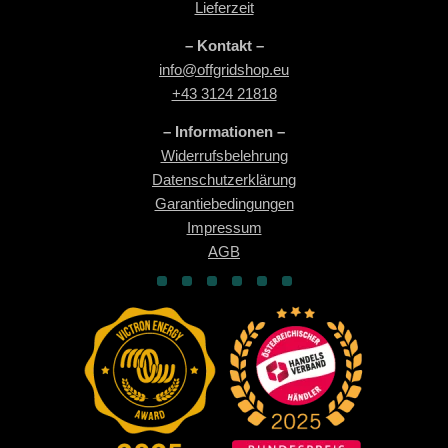
n
Lieferzeit
d
– Kontakt –
n
i
info@offgridshop.eu
s
+43 3124 21818
*
– Informationen –
Widerrufsbelehrung
Datenschutzerklärung
Garantiebedingungen
Impressum
AGB