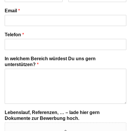
V
N
o
a
Email
*
r
c
n
h
a
n
m
a
e
m
Telefon
*
e
In welchem Bereich würdest Du uns gern
unterstützen?
*
l
Lebenslauf, Referenzen, … – lade hier gern
a
Dokumente zur Bewerbung hoch.
d
e