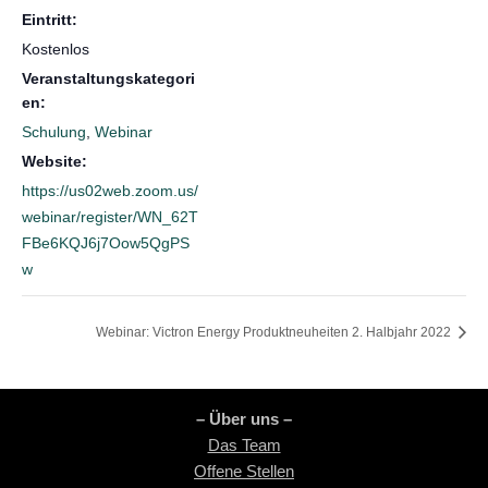
Eintritt:
Kostenlos
Veranstaltungskategori
en:
Schulung
,
Webinar
Website:
https://us02web.zoom.us/
webinar/register/WN_62T
FBe6KQJ6j7Oow5QgPS
w
Webinar: Victron Energy Produktneuheiten 2. Halbjahr 2022
– Über uns –
Das Team
Offene Stellen