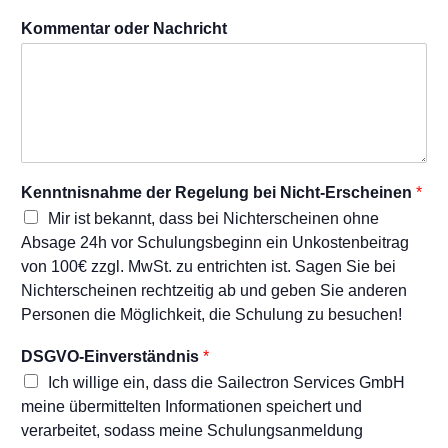
O
Kommentar oder Nachricht
-
E
i
n
v
e
r
s
Kenntnisnahme der Regelung bei Nicht-Erscheinen
*
t
ä
Mir ist bekannt, dass bei Nichterscheinen ohne
n
Absage 24h vor Schulungsbeginn ein Unkostenbeitrag
d
von 100€ zzgl. MwSt. zu entrichten ist. Sagen Sie bei
n
Nichterscheinen rechtzeitig ab und geben Sie anderen
i
Personen die Möglichkeit, die Schulung zu besuchen!
s
K
e
DSGVO-Einverständnis
*
n
Ich willige ein, dass die Sailectron Services GmbH
n
meine übermittelten Informationen speichert und
t
verarbeitet, sodass meine Schulungsanmeldung
n