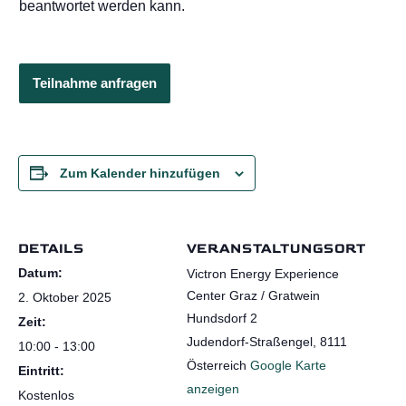
beantwortet werden kann.
i
s
n
a
h
Teilnahme anfragen
m
e
M
ö
g
Zum Kalender hinzufügen
l
i
c
h
DETAILS
VERANSTALTUNGSORT
e
Datum:
Victron Energy Experience
Center Graz / Gratwein
2. Oktober 2025
Hundsdorf 2
Zeit:
Judendorf-Straßengel
,
8111
10:00 - 13:00
Österreich
Google Karte
Eintritt:
anzeigen
Kostenlos