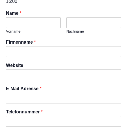
16:00
Name
*
Vorname
Nachname
Firmenname
*
Website
E-Mail-Adresse
*
D
Telefonnummer
*
S
G
V