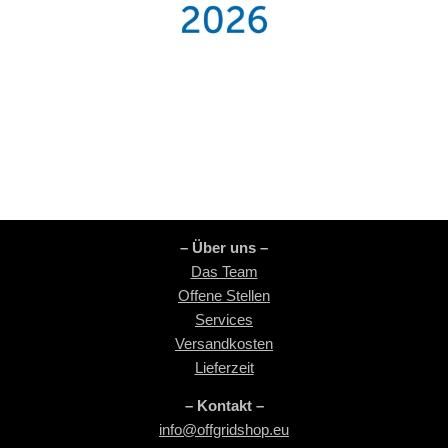
– Über uns –
Das Team
Offene Stellen
Services
Versandkosten
Lieferzeit
– Kontakt –
info@offgridshop.eu