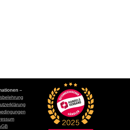
mationen –
fsbelehrung
utzerklärung
bedingungen
ressum
AGB