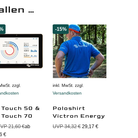
allen …
5%
-15%
 MwSt. zzgl.
inkl. MwSt. zzgl.
andkosten
Versandkosten
 Touch 50 &
Poloshirt
 Touch 70
Victron Energy
UVP
21,60
€
ab
UVP
34,32
€
29,17
€
36
€