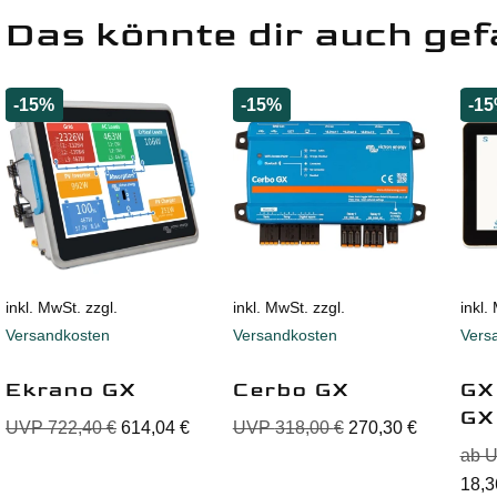
Das könnte dir auch gef
-15%
-15%
-1
inkl. MwSt. zzgl.
inkl. MwSt. zzgl.
inkl.
Versandkosten
Versandkosten
Vers
Ekrano GX
Cerbo GX
GX
GX
UVP
722,40
€
614,04
€
UVP
318,00
€
270,30
€
ab 
18,