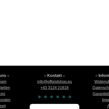
uns –
– Kontakt –
– Infor
eam
info@offgridshop.eu
Widerru
tellen
+43 3124 21818
Datensch
ces
Garantie
kosten
Imp
zeit