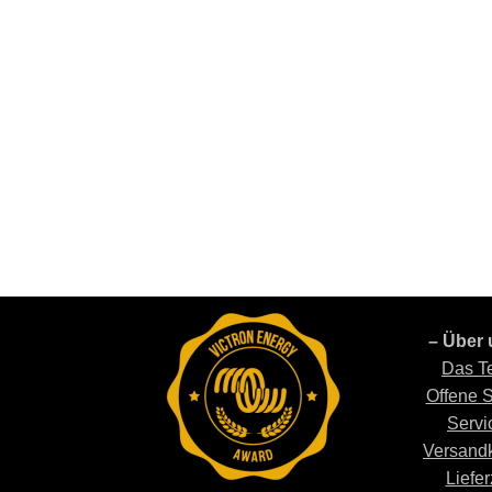
– Über 
Das T
Offene S
Servi
Versand
Liefer