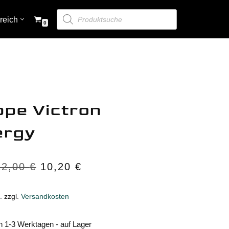
reich
0
Zubehör
Bedienpaneele & Monitoring
Digital Switching
pe Victron
ergy
DC-Verteilung & Sicherungen
Zubehör
12,00
€
10,20
€
Kabel
Transferschalter
.
zzgl.
Versandkosten
Merchandising
n 1-3 Werktagen - auf Lager