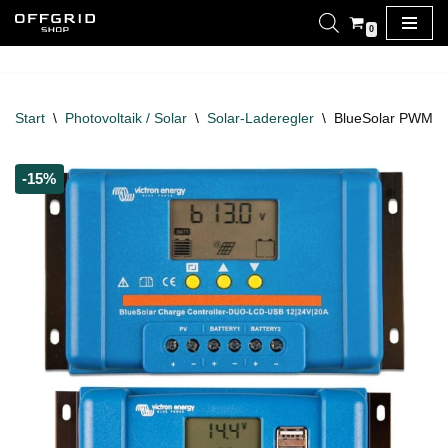
0
Zum
Inhalt
springen
Start
\
Photovoltaik / Solar
\
Solar-Laderegler
\
BlueSolar PWM L
-15%