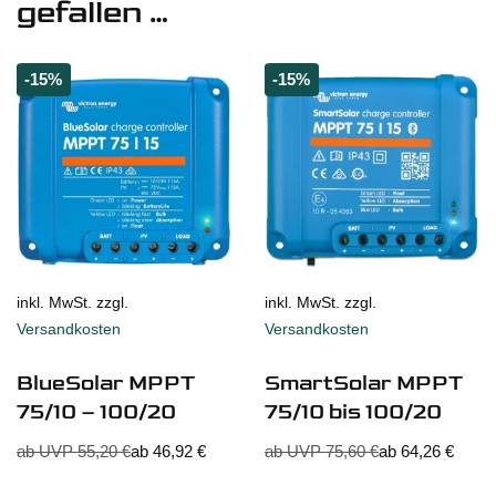
gefallen …
-15%
-15%
inkl. MwSt. zzgl.
inkl. MwSt. zzgl.
Versandkosten
Versandkosten
BlueSolar MPPT
SmartSolar MPPT
75/10 – 100/20
75/10 bis 100/20
ab UVP
55,20
€
ab
46,92
€
ab UVP
75,60
€
ab
64,26
€