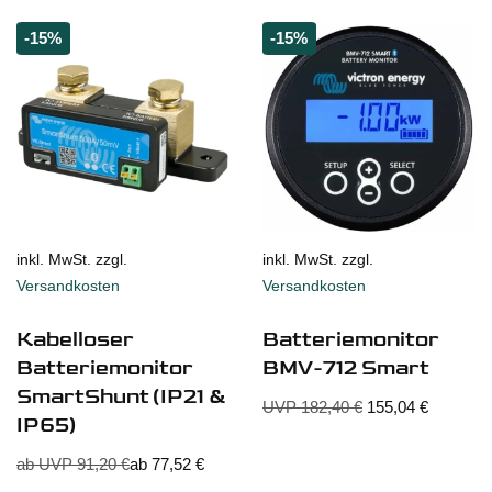
-15%
-15%
inkl. MwSt. zzgl.
inkl. MwSt. zzgl.
Versandkosten
Versandkosten
Kabelloser
Batteriemonitor
Batteriemonitor
BMV-712 Smart
SmartShunt (IP21 &
UVP
182,40
€
155,04
€
IP65)
ab UVP
91,20
€
ab
77,52
€